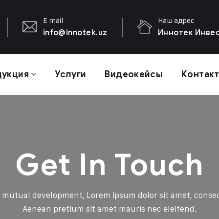
E mail
Наш адрес
info@innotek.uz
Иннотек Инвест
дукция
Услуги
Видеокейсы
Контак
Get In Touch
 mutual development, Lorem ipsum dolor sit amet, consect
Aenean pretium sit amet mauris nec eleifend.