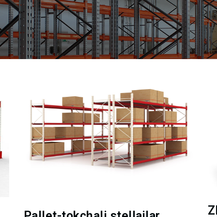
Z
Pallet-tokchali stellajlar