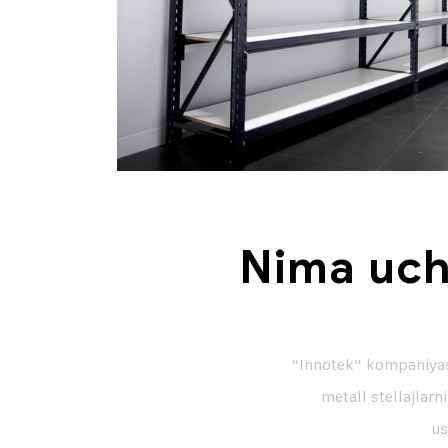
Nima uchu
“Innotek” kompaniyasi
metall stellajlarn
us