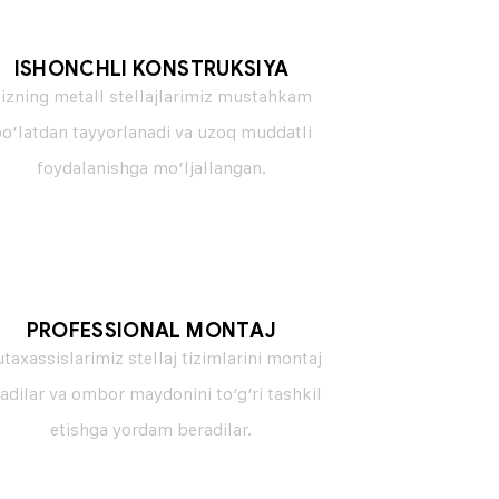
ISHONCHLI KONSTRUKSIYA
izning metall stellajlarimiz mustahkam
o’latdan tayyorlanadi va uzoq muddatli
foydalanishga mo’ljallangan.
PROFESSIONAL MONTAJ
taxassislarimiz stellaj tizimlarini montaj
ladilar va ombor maydonini to’g’ri tashkil
etishga yordam beradilar.