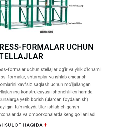
RESS-FORMALAR UCHUN
TELLAJLAR
ss-formalar uchun stellajlar og'ir va yirik o'lchamli
ess-formalar, shtamplar va ishlab chiqarish
jomlarini xavfsiz saqlash uchun mo'ljallangan.
llajlarning konstruksiyasi ishonchlilikni hamda
kunalarga yetib borish (ulardan foydalanish)
ayligini ta'minlaydi. Ular ishlab chiqarish
rxonalarida va omborxonalarda keng qo'llaniladi.
AHSULOT HAQIDA