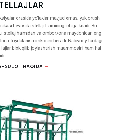
TELLAJLAR
ksiyalar orasida yo'laklar mavjud emas; yuk ortish
nikasi bevosita stellaj tizimining ichiga kiradi. Bu
ul stellaj hajmidan va omborxona maydonidan eng
ilona foydalanish imkonini beradi. Nabivnoy turdagi
llajlar blok qilib joylashtirish muammosini ham hal
adi.
AHSULOT HAQIDA