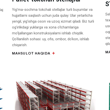
S
Yig'ma-sochma tokchali stellajlar turli buyumlar va
aj
Se
hujjatlarni saqlash uchun juda qulay. Ular yetarlicha
tex
yengil, yig'ishga oson va uzoq xizmat qiladi. Biz turli
us
og'irlikdagi yuklarga va xona o'lchamlariga
oq
mo'ljallangan konstruksiyalarni ishlab chiqdik.
ste
Qo'llanilish sohasi: uy, ofis, ombor, do'kon, ishlab
qil
chiqarish.
M
MAHSULOT HAQIDA