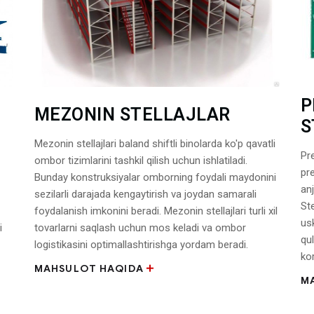
P
MEZONIN STELLAJLAR
S
Mezonin stellajlari baland shiftli binolarda ko'p qavatli
Pre
ombor tizimlarini tashkil qilish uchun ishlatiladi.
pr
Bunday konstruksiyalar omborning foydali maydonini
an
sezilarli darajada kengaytirish va joydan samarali
Ste
foydalanish imkonini beradi. Mezonin stellajlari turli xil
us
i
tovarlarni saqlash uchun mos keladi va ombor
qul
logistikasini optimallashtirishga yordam beradi.
ko
MAHSULOT HAQIDA
M