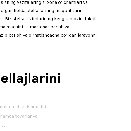
izning vazifalaringiz, xona o’lchamlari va
olgan holda stellajlarning maqbul turini
 Biz stellaj tizimlarining keng tanlovini taklif
r majmuasini — maslahat berish va
azib berish va o’rnatishgacha bo’lgan jarayonni
llajlarini
nolari uchun ishonchli
z hamda tovarlar va
iz.