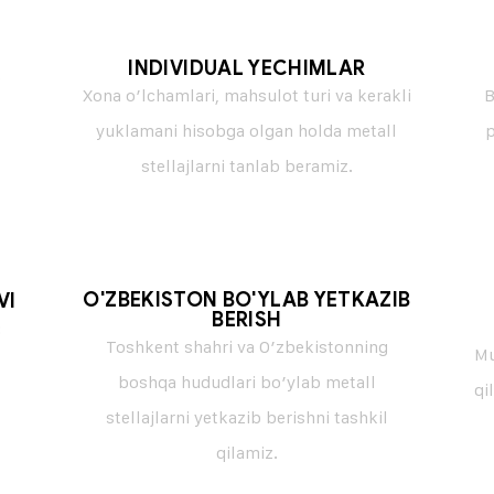
INDIVIDUAL YECHIMLAR
b
Xona o’lchamlari, mahsulot turi va kerakli
B
yuklamani hisobga olgan holda metall
p
stellajlarni tanlab beramiz.
O'ZBEKISTON BO'YLAB YETKAZIB
VI
BERISH
:
Toshkent shahri va O’zbekistonning
Mu
boshqa hududlari bo’ylab metall
qi
stellajlarni yetkazib berishni tashkil
qilamiz.