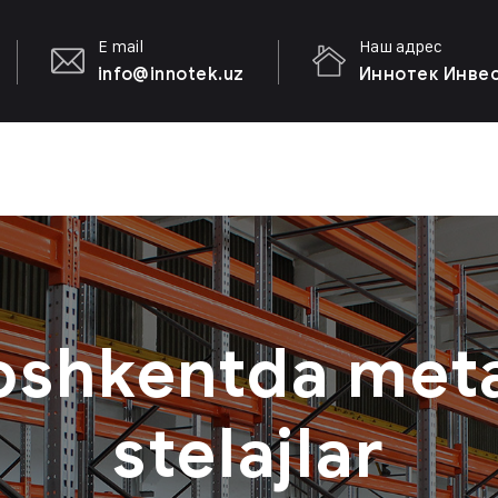
E mail
Наш адрес
info@innotek.uz
Иннотек Инвест
oshkentda meta
stelajlar