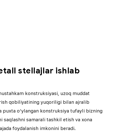
all stellajlar ishlab
i mustahkam konstruksiyasi, uzoq muddat
ish qobiliyatining yuqoriligi bilan ajralib
 va puxta o’ylangan konstruksiya tufayli bizning
ni saqlashni samarali tashkil etish va xona
jada foydalanish imkonini beradi.