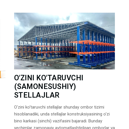
O'ZINI KO'TARUVCHI
(SAMONESUSHIY)
STELLAJLAR
O'zini ko'taruvchi stellajlar shunday ombor tizimi
hisoblanadiki, unda stellajlar konstruksiyasining o'zi
bino karkasi (sinchi) vazifasini bajaradi. Bunday
yechimlar zamonaviy avtomatlashtirilgan omborlar va