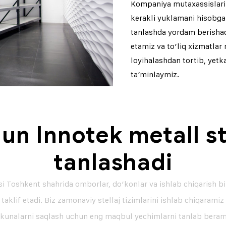
Kompaniya mutaxassislari s
kerakli yuklamani hisobga 
tanlashda yordam berishadi.
etamiz va to’liq xizmatla
loyihalashdan tortib, yetk
ta’minlaymiz.
n Innotek metall ste
tanlashadi
 Toshkent shahrida omborlar, do’konlar va ishlab chiqarish bi
i taklif etadi. Biz zamonaviy stellaj tizimlarini ishlab chiqarami
kunalarni saqlash uchun eng maqbul yechimlarni tanlab beram