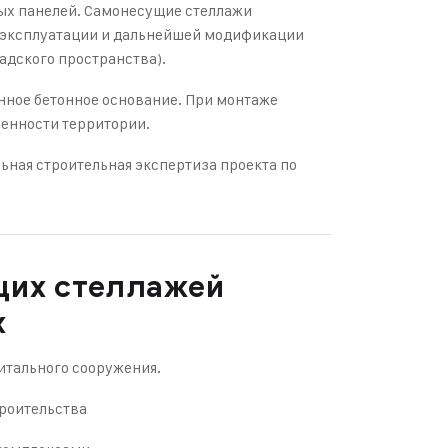
вых панелей. Самонесущие стеллажи
, эксплуатации и дальнейшей модификации
дского пространства).
нное бетонное основание. При монтаже
енности территории.
льная строительная экспертиза проекта по
щих стеллажей
х
итального сооружения.
троительства