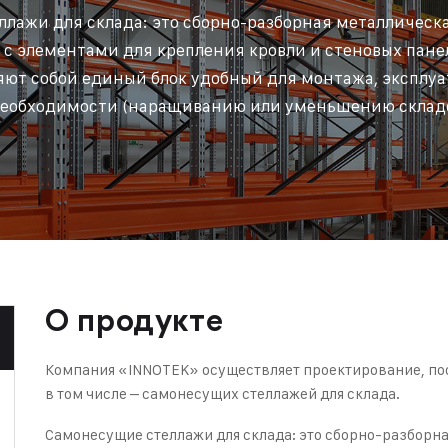
лажи для склада: это сборно-разборная металлическ
 с элементами для крепления кровли и стеновых пан
яют собой единый блок удобный для монтажа, эксплу
еобходимости (наращиванию или уменьшению складск
О продукте
Компания «INNOTEK» осуществляет проектирование, пос
в том числе – самонесущих стеллажей для склада.
Самонесущие стеллажи для склада: это сборно-разборна