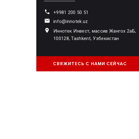
+9981 200 50 51
info@innotek.uz
Иннотек Инвест, массив Жангох 2аБ,
100128, Tashkent, Узбекистан
СВЯЖИТЕСЬ С НАМИ СЕЙЧАС