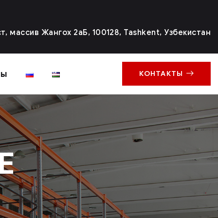
, массив Жангох 2аБ, 100128, Tashkent, Узбекистан
ты
КОНТАКТЫ
Е