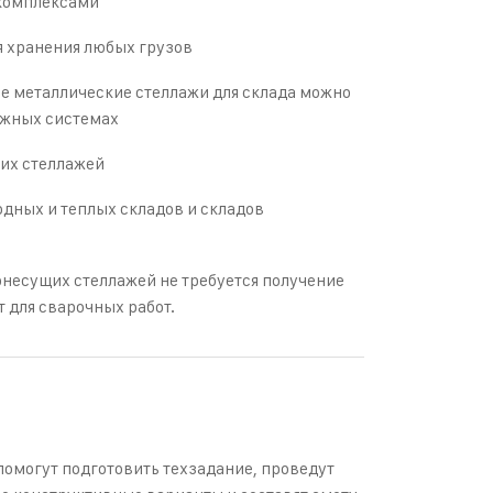
 комплексами
я хранения любых грузов
е металлические стеллажи для склада можно
ажных системах
их стеллажей
одных и теплых складов и складов
онесущих стеллажей не требуется получение
 для сварочных работ.
омогут подготовить техзадание, проведут